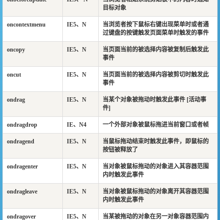
目标对象
oncontextmenu
IE5、N
当浏览者按下鼠标右键出现菜单时或者通
过键盘的按键触发页面菜单时触发的事件
oncopy
IE5、N
当页面当前的被选择内容被复制后触发此
事件
oncut
IE5、N
当页面当前的被选择内容被剪切时触发此
事件
ondrag
IE5、N
当某个对象被拖动时触发此事件 [活动事
件]
ondragdrop
IE、N4
一个外部对象被鼠标拖进当前窗口或者帧
ondragend
IE5、N
当鼠标拖动结束时触发此事件，即鼠标的
按钮被释放了
ondragenter
IE5、N
当对象被鼠标拖动的对象进入其容器范围
内时触发此事件
ondragleave
IE5、N
当对象被鼠标拖动的对象离开其容器范围
内时触发此事件
ondragover
IE5、N
当某被拖动的对象在另一对象容器范围内