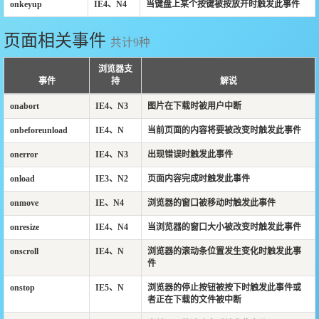
onkeyup
IE4、N4
当键盘上某个按键被按放开时触发此事件
页面相关事件
共计9种
浏览器支
事件
持
解说
onabort
IE4、N3
图片在下载时被用户中断
onbeforeunload
IE4、N
当前页面的内容将要被改变时触发此事件
onerror
IE4、N3
出现错误时触发此事件
onload
IE3、N2
页面内容完成时触发此事件
onmove
IE、N4
浏览器的窗口被移动时触发此事件
onresize
IE4、N4
当浏览器的窗口大小被改变时触发此事件
onscroll
IE4、N
浏览器的滚动条位置发生变化时触发此事
件
onstop
IE5、N
浏览器的停止按钮被按下时触发此事件或
者正在下载的文件被中断