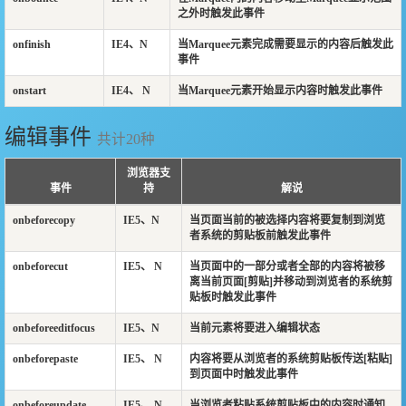
之外时触发此事件
onfinish
IE4、N
当Marquee元素完成需要显示的内容后触发此
事件
onstart
IE4、 N
当Marquee元素开始显示内容时触发此事件
编辑事件
共计20种
浏览器支
事件
持
解说
onbeforecopy
IE5、N
当页面当前的被选择内容将要复制到浏览
者系统的剪贴板前触发此事件
onbeforecut
IE5、 N
当页面中的一部分或者全部的内容将被移
离当前页面[剪贴]并移动到浏览者的系统剪
贴板时触发此事件
onbeforeeditfocus
IE5、N
当前元素将要进入编辑状态
onbeforepaste
IE5、 N
内容将要从浏览者的系统剪贴板传送[粘贴]
到页面中时触发此事件
onbeforeupdate
IE5、 N
当浏览者粘贴系统剪贴板中的内容时通知