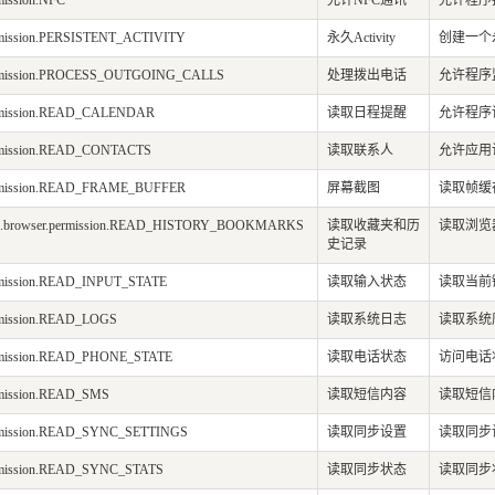
mission.NFC
允许NFC通讯
允许程序
ermission.PERSISTENT_ACTIVITY
永久Activity
创建一个永
ermission.PROCESS_OUTGOING_CALLS
处理拨出电话
允许程序
ermission.READ_CALENDAR
读取日程提醒
允许程序
ermission.READ_CONTACTS
读取联系人
允许应用
ermission.READ_FRAME_BUFFER
屏幕截图
读取帧缓
id.browser.permission.READ_HISTORY_BOOKMARKS
读取收藏夹和历
读取浏览
史记录
ermission.READ_INPUT_STATE
读取输入状态
读取当前
rmission.READ_LOGS
读取系统日志
读取系统
ermission.READ_PHONE_STATE
读取电话状态
访问电话
rmission.READ_SMS
读取短信内容
读取短信
ermission.READ_SYNC_SETTINGS
读取同步设置
读取同步设
ermission.READ_SYNC_STATS
读取同步状态
读取同步状