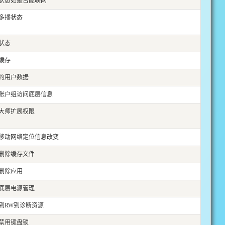
状态如是否能联网
i多播状态
i状态
缓存
的用户数据
J账户组访问底层信息
大师扩展权限
移动网络定位信息改变
删除缓存文件
删除应用
底层电源管理
到RW到诊断资源
禁用键盘锁