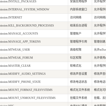
ermission.INSTALL_PACKAGES
安装应用程序
允许程序
ermission.INTERNAL_SYSTEM_WINDOW
内部系统窗口
允许程序
rmission.INTERNET
访问网络
访问网络
ermission.KILL_BACKGROUND_PROCESSES
结束后台进程
允许程序调用k
ermission.MANAGE_ACCOUNTS
管理账户
允许程序管
ermission.MANAGE_APP_TOKENS
管理程序引用
管理创建
ermission.MTWEAK_USER
高级权限
允许mT
ermission.MTWEAK_FORUM
社区权限
允许使用m
ermission.MASTER_CLEAR
软格式化
允许程序
ermission.MODIFY_AUDIO_SETTINGS
修改声音设置
修改声音
ermission.MODIFY_PHONE_STATE
修改电话状态
修改电话
ermission.MOUNT_FORMAT_FILESYSTEMS
格式化文件系统
格式化可
permission.MOUNT_UNMOUNT_FILESYSTEMS
挂载文件系统
挂载、反