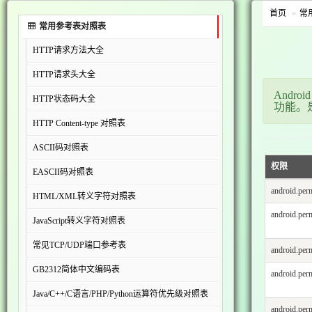
首页
常
常用参考表对照表
HTTP请求方法大全
HTTP请求头大全
Andr
HTTP状态码大全
功能。
HTTP Content-type 对照表
ASCII码对照表
权限
EASCII码对照表
android.p
HTML/XML转义字符对照表
android.p
JavaScript转义字符对照表
常见TCP/UDP端口参考表
android.p
GB2312简体中文编码表
android.
Java/C++/C语言/PHP/Python运算符优先级对照表
android.p