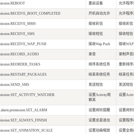
rmission.REBOOT
重启设备
允许程序
ermission.RECEIVE_BOOT_COMPLETED
开机自动允许
允许程序
ermission.RECEIVE_MMS
接收彩信
接收彩信
rmission.RECEIVE_SMS
接收短信
接收短信
ermission.RECEIVE_WAP_PUSH
接收Wap Push
接收WAP
ermission.RECORD_AUDIO
录音
录制声音
ermission.REORDER_TASKS
排序系统任务
重新排序
ermission.RESTART_PACKAGES
结束系统任务
结束任务通过
rmission.SEND_SMS
发送短信
发送短信
ermission.SET_ACTIVITY_WATCHER
设置Activity观
设置Acti
察其
d.alarm.permission.SET_ALARM
设置闹铃提醒
设置闹铃
ermission.SET_ALWAYS_FINISH
设置总是退出
设置程序
ermission.SET_ANIMATION_SCALE
设置动画缩放
设置全局