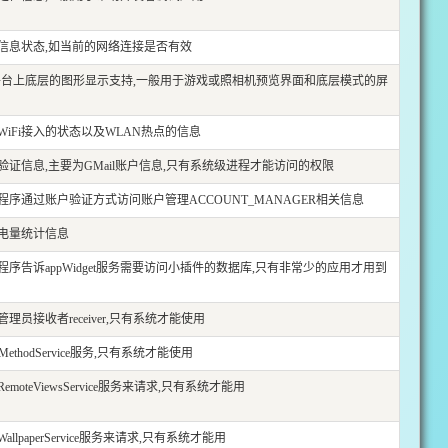
信息状态,如当前的网络连接是否有效
oid平台上底层的图形显示支持,一般用于游戏或照相机预览界面和底层模式的屏
WiFi接入的状态以及WLAN热点的信息
验证信息,主要为GMail账户信息,只有系统级进程才能访问的权限
程序通过账户验证方式访问账户管理ACCOUNT_MANAGER相关信息
电量统计信息
程序告诉appWidget服务需要访问小插件的数据库,只有非常少的应用才用到
理员接收者receiver,只有系统才能使用
tMethodService服务,只有系统才能使用
moteViewsService服务来请求,只有系统才能用
llpaperService服务来请求,只有系统才能用