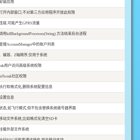
安装应用
打开内部窗口,不对第三方应用程序开放此权限
连接,可能产生GPRS流量
illBackgroundProcesses(String).方法结束后台进程
理AccountManager中的账户列表
、摧毁、Z轴顺序,仅用于系统
weak用户访问高级系统权限
Tweak社区权限
执行软格式化,删除系统配置信息
设置信息
状态,如飞行模式,但不包含替换系统拨号器界面
移动文件系统,比如格式化清空SD卡
挂载外部文件系统