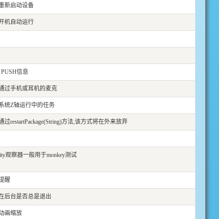
重新启动设备
开机自动运行
 PUSH信息
通过手机或耳机的麦克
系统Z轴运行中的任务
restartPackage(String)方法,该方式将在外来放弃
vity观察器一般用于monkey测试
提醒
在后台是否总是退出
动画缩放