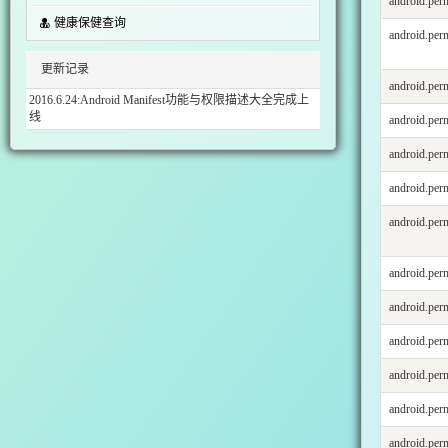
android.p
健康保健查询
android.p
更新记录
android.p
2016.6.24:Android Manifest功能与权限描述大全完成上
线
android.p
android.p
android.p
android.p
android.p
android.p
android.p
android.p
android.pe
android.p