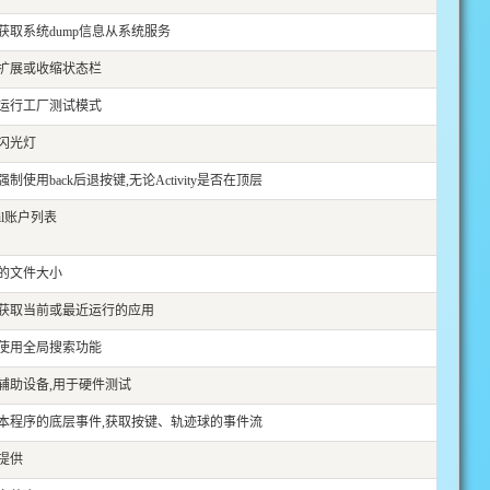
获取系统dump信息从系统服务
扩展或收缩状态栏
运行工厂测试模式
闪光灯
制使用back后退按键,无论Activity是否在顶层
il账户列表
的文件大小
获取当前或最近运行的应用
使用全局搜索功能
辅助设备,用于硬件测试
本程序的底层事件,获取按键、轨迹球的事件流
提供