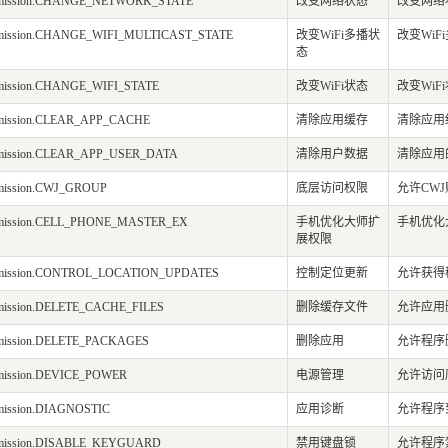
ermission.CHANGE_NETWORK_STATE
改变网络状态
改变网络
ermission.CHANGE_WIFI_MULTICAST_STATE
改变WiFi多播状
改变WiF
态
ermission.CHANGE_WIFI_STATE
改变WiFi状态
改变WiF
ermission.CLEAR_APP_CACHE
清除应用缓存
清除应用
ermission.CLEAR_APP_USER_DATA
清除用户数据
清除应用
ermission.CWJ_GROUP
底层访问权限
允许CW
ermission.CELL_PHONE_MASTER_EX
手机优化大师扩
手机优化
展权限
ermission.CONTROL_LOCATION_UPDATES
控制定位更新
允许获得
ermission.DELETE_CACHE_FILES
删除缓存文件
允许应用
ermission.DELETE_PACKAGES
删除应用
允许程序
ermission.DEVICE_POWER
电源管理
允许访问
rmission.DIAGNOSTIC
应用诊断
允许程序
ermission.DISABLE_KEYGUARD
禁用键盘锁
允许程序