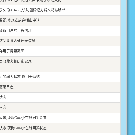
执行NFC近距离通讯操作,用于移动支持
久的Activity,该功能标记为将来将被移除
监视,修改或放弃播出电话
读取用户的日程信息
访问联系人通讯录信息
存用于屏幕截图
器收藏夹和历史记录
键的输入状态,仅用于系统
底层日志
状态
内容
置,读取Google在线同步设置
态,获得Google在线同步状态