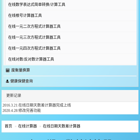
在线数学表达式简单转换/计算工具
在线根号计算器工具
在线一元二次方程式计算器工具
在线一元三次方程式计算器工具
在线一元四次方程式计算器工具
在线对数/反对数计算器工具
度衡量换算
健康保健查询
更新记录
2016.3.21:在线日期天数差计算器完成上线
2020.4.28:修改完善功能
首页
在线计算器
在线日期天数差计算器