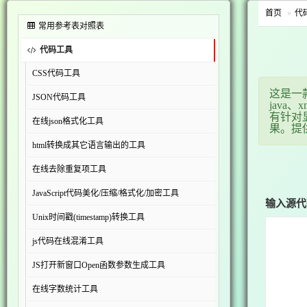
首页
代
常用参考表对照表
代码工具
CSS代码工具
这是一
JSON代码工具
java
有针对
在线json格式化工具
果。提
html转换成其它语言输出的工具
在线去除重复项工具
JavaScript代码美化/压缩/格式化/加密工具
输入源代
Unix时间戳(timestamp)转换工具
js代码在线混淆工具
JS打开新窗口Open函数参数生成工具
在线字数统计工具