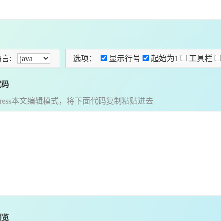
语言:
选项：
显示行号
起始为1
工具栏
代码
dPress本文编辑模式，将下面代码复制粘贴进去
预览