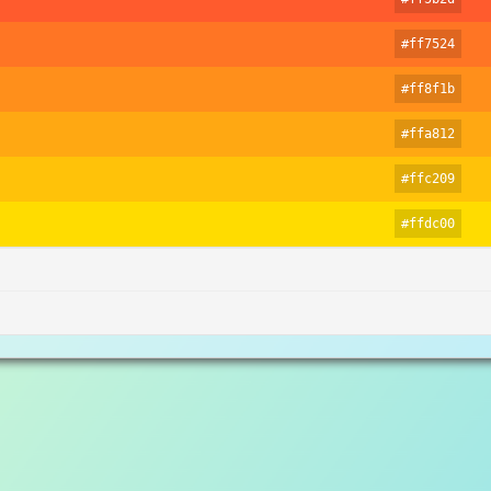
#ff7524
#ff8f1b
#ffa812
#ffc209
#ffdc00